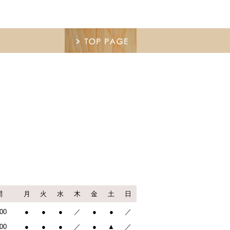
間
月
火
水
木
金
土
日
:00
●
●
●
／
●
●
／
:00
●
●
●
／
●
▲
／